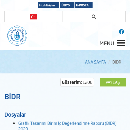
Hızlı Erişim
ÜBYS
E-POSTA
MENU
ANA SAYFA
BİDR
Gösterim:
1206
PAYLAŞ
BİDR
Dosyalar
Grafik Tasarımı Birim İç Değerlendirme Raporu (BIDR)
2023