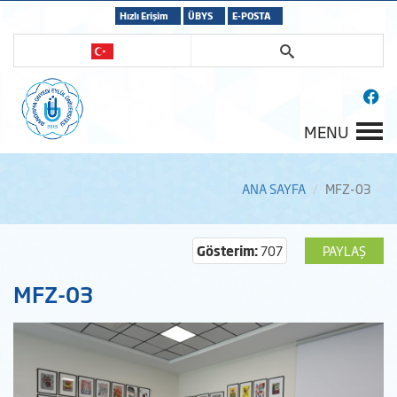
Hızlı Erişim
ÜBYS
E-POSTA
MENU
ANA SAYFA
MFZ-03
Gösterim:
707
PAYLAŞ
MFZ-03