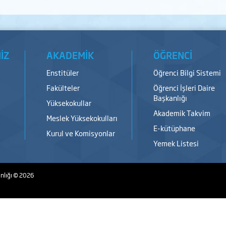
İZ
AKADEMİK
ÖĞRENCİ
Enstitüler
Öğrenci Bilgi Sistemi
Fakülteler
Öğrenci İşleri Daire
Başkanlığı
Yüksekokullar
Akademik Takvim
Meslek Yüksekokulları
E-kütüphane
Kurul ve Komisyonlar
Yemek Listesi
nlığı
© 2026