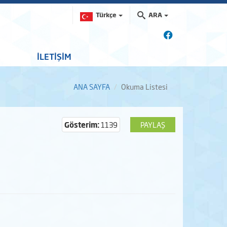
Türkçe
ARA
İLETİŞİM
ANA SAYFA
Okuma Listesi
Gösterim:
1139
PAYLAŞ