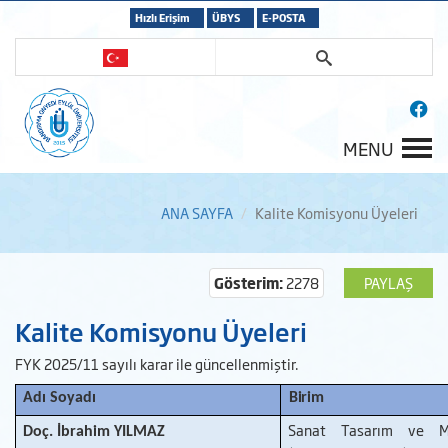
Hızlı Erişim
ÜBYS
E-POSTA
MENU
ANA SAYFA
Kalite Komisyonu Üyeleri
Gösterim:
2278
PAYLAŞ
Kalite Komisyonu Üyeleri
FYK 2025/11 sayılı karar ile güncellenmiştir.
Adı
Soyadı
Birim
Sanat Tasarım ve M
Doç. İbrahim YILMAZ