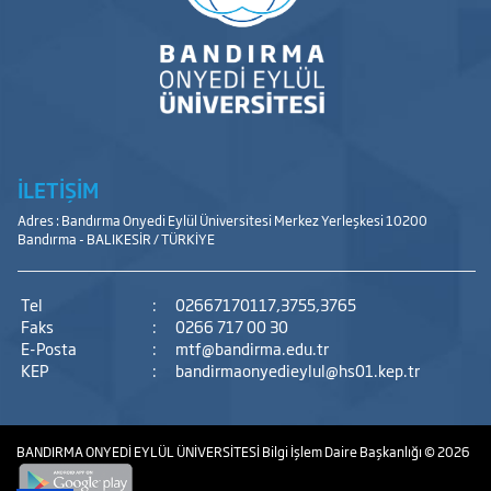
İLETİŞİM
Adres : Bandırma Onyedi Eylül Üniversitesi Merkez Yerleşkesi 10200
Bandırma - BALIKESİR / TÜRKİYE
Tel
:
02667170117,3755,3765
Faks
:
0266 717 00 30
E-Posta
:
mtf@bandirma.edu.tr
KEP
:
bandirmaonyedieylul@hs01.kep.tr
BANDIRMA ONYEDİ EYLÜL ÜNİVERSİTESİ
Bilgi İşlem Daire Başkanlığı
© 2026