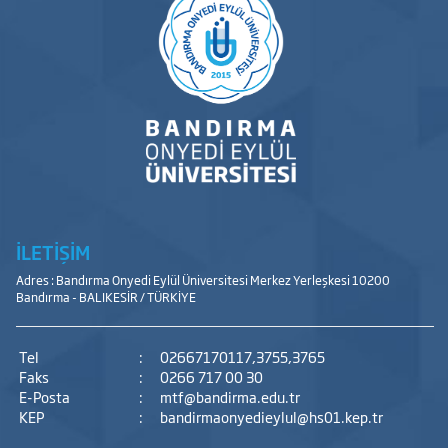
İLETİŞİM
Adres : Bandırma Onyedi Eylül Üniversitesi Merkez Yerleşkesi 10200
Bandırma - BALIKESİR / TÜRKİYE
Tel
:
02667170117,3755,3765
Faks
:
0266 717 00 30
E-Posta
:
mtf@bandirma.edu.tr
KEP
:
bandirmaonyedieylul@hs01.kep.tr