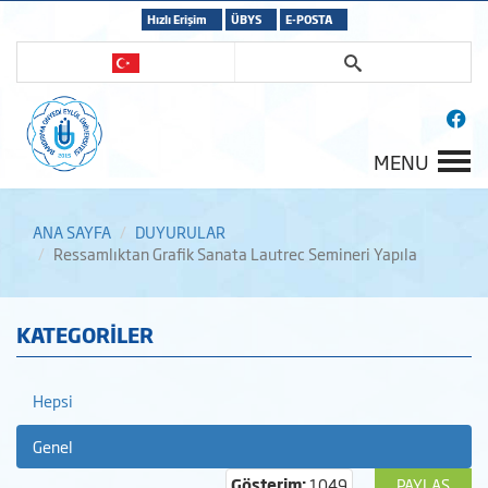
Hızlı Erişim
ÜBYS
E-POSTA
MENU
ANA SAYFA
DUYURULAR
Ressamlıktan Grafik Sanata Lautrec Semineri Yapıla
KATEGORİLER
Hepsi
Genel
Gösterim:
1049
PAYLAŞ