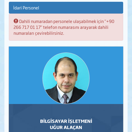
İdari Personel
Bilgi:
Dahili numaradan personele ulaşabilmek için "+90
266 717 01 17" telefon numarasını arayarak dahili
numaraları çevirebilirsiniz.
BİLGİSAYAR İŞLETMENİ
UĞUR ALAÇAN